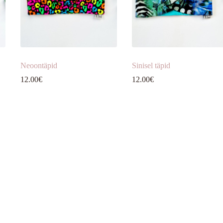
Neoontäpid
Sinisel täpid
12.00
€
12.00
€