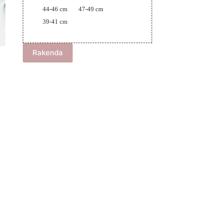
44-46 cm
47-49 cm
39-41 cm
Rakenda