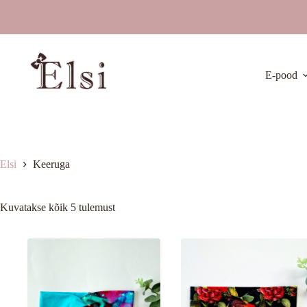
Skip
to
content
E-pood
Elsi
Keeruga
Kuvatakse kõik 5 tulemust