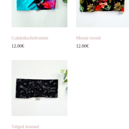
Galaktika/helesinine
Mustal roosid
12.00
€
12.00
€
Valged loomad