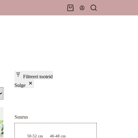
Shopping
cart
Filtreeri tooteid
Sulge
Suurus
Suurus
50-52 cm
46-48 cm