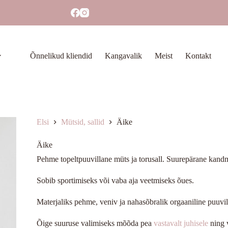
Õnnelikud kliendid
Kangavalik
Meist
Kontakt
Elsi
Mütsid, sallid
Äike
Äike
Pehme topeltpuuvillane müts ja torusall. Suurepärane kandm
Sobib sportimiseks või vaba aja veetmiseks õues.
Materjaliks pehme, veniv ja nahasõbralik orgaaniline puuvill
Õige suuruse valimiseks mõõda pea
vastavalt juhisele
ning 