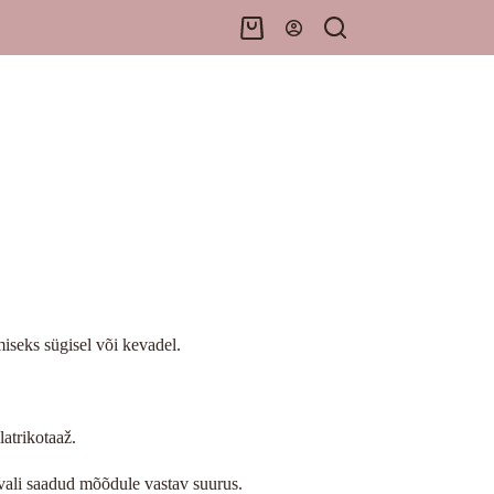
Shopping
cart
iseks sügisel või kevadel.
atrikotaaž.
vali saadud mõõdule vastav suurus.