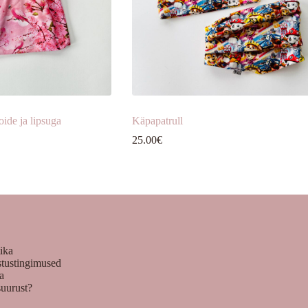
ide ja lipsuga
Käpapatrull
25.00
€
tika
stustingimused
ka
suurust?