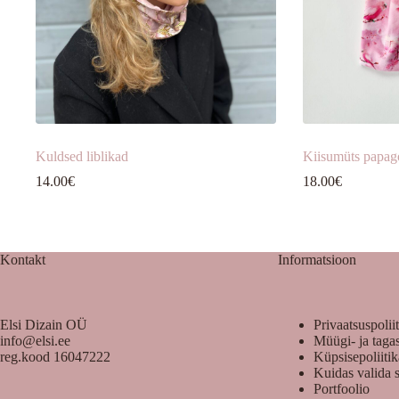
Kuldsed liblikad
Kiisumüts papago
14.00
€
18.00
€
Kontakt
Informatsioon
Elsi Dizain OÜ
Privaatsuspolii
info@elsi.ee
Müügi- ja taga
reg.kood 16047222
Küpsisepoliiti
Kuidas valida 
Portfoolio