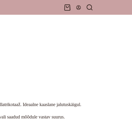
Shopping
cart
latrikotaaž. Ideaalne kaaslane jalutuskäigul.
vali saadud mõõdule vastav suurus.