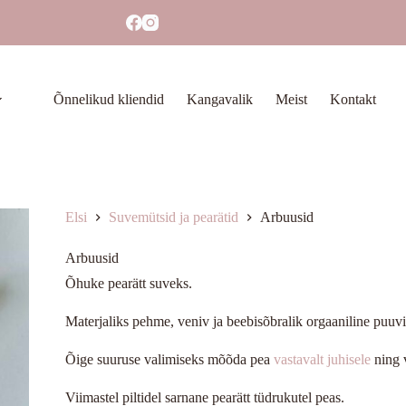
Õnnelikud kliendid
Kangavalik
Meist
Kontakt
Elsi
Suvemütsid ja pearätid
Arbuusid
Arbuusid
Õhuke pearätt suveks.
Materjaliks pehme, veniv ja beebisõbralik orgaaniline puuvil
Õige suuruse valimiseks mõõda pea
vastavalt juhisele
ning 
Viimastel piltidel sarnane pearätt tüdrukutel peas.