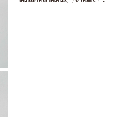
Seda toodet ei ole hetkel laos ja pole seetõttu saadaval.