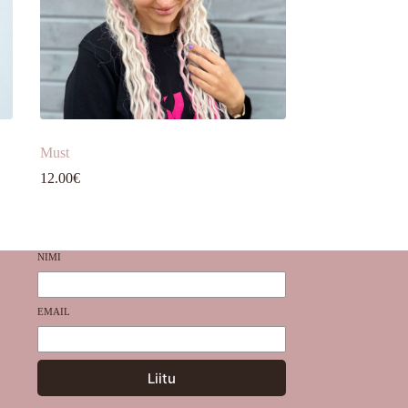
Must
12.00
€
NIMI
EMAIL
Liitu