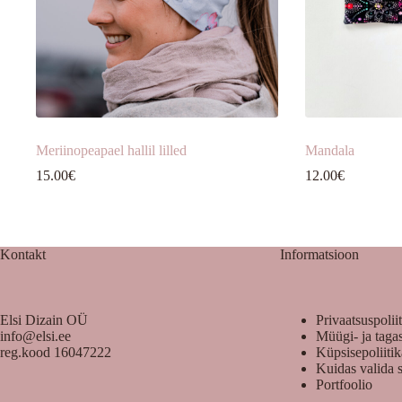
Meriinopeapael hallil lilled
Mandala
15.00
€
12.00
€
Kontakt
Informatsioon
Elsi Dizain OÜ
Privaatsuspolii
info@elsi.ee
Müügi- ja taga
reg.kood 16047222
Küpsisepoliiti
Kuidas valida 
Portfoolio