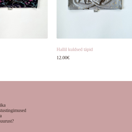
Hallil kuldsed täpid
12.00
€
tika
stustingimused
ka
suurust?