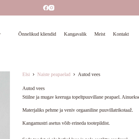
Õnnelikud kliendid
Kangavalik
Meist
Kontakt
Elsi
Naiste peapaelad
Autod vees
Autod vees
Stiilne ja mugav keeruga topeltpuuvillane peapael. Ainueks
Materjaliks pehme ja veniv orgaaniline puuvillatrikotaaž.
Kangamustri asetus võib erineda tootepildist.