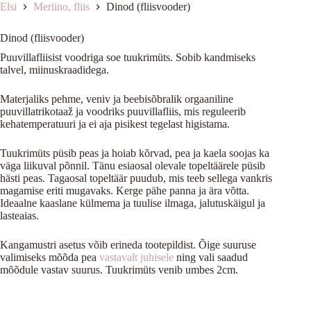
Elsi
Meriino, fliis
Dinod (fliisvooder)
Dinod (fliisvooder)
Puuvillafliisist voodriga soe tuukrimüts. Sobib kandmiseks
talvel, miinuskraadidega.
Materjaliks pehme, veniv ja beebisõbralik orgaaniline
puuvillatrikotaaž ja voodriks puuvillafliis, mis reguleerib
kehatemperatuuri ja ei aja pisikest tegelast higistama.
Tuukrimüts püsib peas ja hoiab kõrvad, pea ja kaela soojas ka
väga liikuval põnnil. Tänu esiaosal olevale topeltäärele püsib
hästi peas. Tagaosal topeltäär puudub, mis teeb sellega vankris
magamise eriti mugavaks. Kerge pähe panna ja ära võtta.
Ideaalne kaaslane külmema ja tuulise ilmaga, jalutuskäigul ja
lasteaias.
Kangamustri asetus võib erineda tootepildist. Õige suuruse
valimiseks mõõda pea
vastavalt juhisele
ning vali saadud
mõõdule vastav suurus. Tuukrimüts venib umbes 2cm.