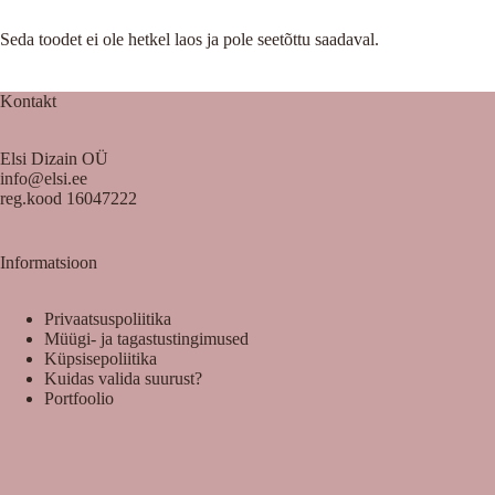
Seda toodet ei ole hetkel laos ja pole seetõttu saadaval.
Kontakt
Elsi Dizain OÜ
info@elsi.ee
reg.kood 16047222
Informatsioon
Privaatsuspoliitika
Müügi- ja tagastustingimused
Küpsisepoliitika
Kuidas valida suurust?
Portfoolio