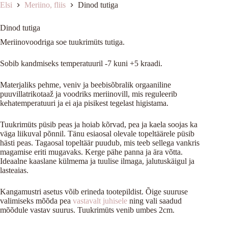
Elsi
Meriino, fliis
Dinod tutiga
Dinod tutiga
Meriinovoodriga soe tuukrimüts tutiga.
Sobib kandmiseks temperatuuril -7 kuni +5 kraadi.
Materjaliks pehme, veniv ja beebisõbralik orgaaniline
puuvillatrikotaaž ja voodriks meriinovill, mis reguleerib
kehatemperatuuri ja ei aja pisikest tegelast higistama.
Tuukrimüts püsib peas ja hoiab kõrvad, pea ja kaela soojas ka
väga liikuval põnnil. Tänu esiaosal olevale topeltäärele püsib
hästi peas. Tagaosal topeltäär puudub, mis teeb sellega vankris
magamise eriti mugavaks. Kerge pähe panna ja ära võtta.
Ideaalne kaaslane külmema ja tuulise ilmaga, jalutuskäigul ja
lasteaias.
Kangamustri asetus võib erineda tootepildist. Õige suuruse
valimiseks mõõda pea
vastavalt juhisele
ning vali saadud
mõõdule vastav suurus. Tuukrimüts venib umbes 2cm.