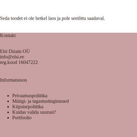
Seda toodet ei ole hetkel laos ja pole seetõttu saadaval.
Kontakt
Elsi Dizain OÜ
info@elsi.ee
reg.kood 16047222
Informatsioon
Privaatsuspoliitika
Müügi- ja tagastustingimused
Küpsisepoliitika
Kuidas valida suurust?
Portfoolio