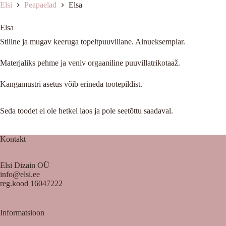
Elsi
Peapaelad
Elsa
Elsa
Stiilne ja mugav keeruga topeltpuuvillane. Ainueksemplar.
Materjaliks pehme ja veniv orgaaniline puuvillatrikotaaž.
Kangamustri asetus võib erineda tootepildist.
Seda toodet ei ole hetkel laos ja pole seetõttu saadaval.
Kontakt
Elsi Dizain OÜ
info@elsi.ee
reg.kood 16047222
Informatsioon