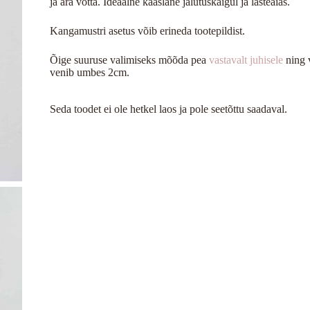
ja ära võtta. Ideaalne kaaslane jalutuskäigul ja lasteaias.
Kangamustri asetus võib erineda tootepildist.
Õige suuruse valimiseks mõõda pea
vastavalt juhisele
ning 
venib umbes 2cm.
Seda toodet ei ole hetkel laos ja pole seetõttu saadaval.