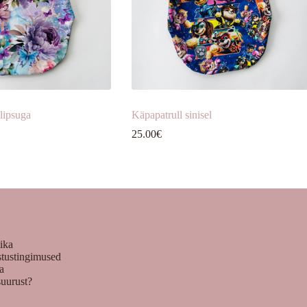
 lipsuga
Käpapatrull sinisel
25.00
€
tika
stustingimused
ka
suurust?