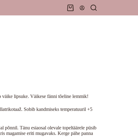
Shopping
cart
 väike lipsuke. Väikese fänni tõeline lemmik!
llatrikotaaž. Sobib kandmiseks temperatuuril +5
l põnnil. Tänu esiaosal olevale topeltäärele püsib
nkris magamise eriti mugavaks. Kerge pähe panna