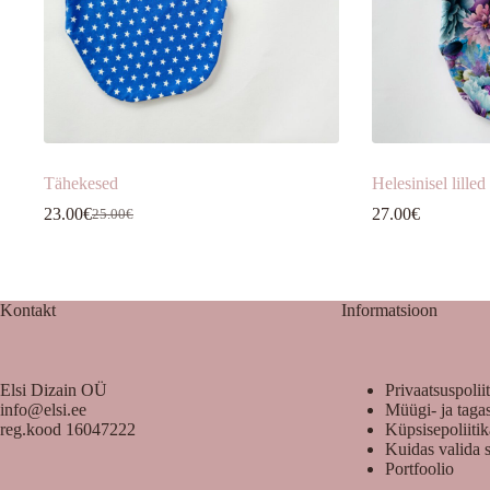
Tähekesed
Helesinisel lilled
23.00
€
27.00
€
25.00
€
Algne
Praegune
hind
hind
oli:
on:
25.00€.
23.00€.
Kontakt
Informatsioon
Elsi Dizain OÜ
Privaatsuspolii
info@elsi.ee
Müügi- ja taga
reg.kood 16047222
Küpsisepoliiti
Kuidas valida 
Portfoolio