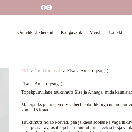
Õnnelikud kliendid
Kangavalik
Meist
Kontakt
Elsi
Tuukrimütsid
Elsa ja Anna (lipsuga)
Elsa ja Anna (lipsuga)
Topeltpuuvillane tuukrimüts Elsa ja Annaga, mida kaunistab
Materjaliks pehme, veniv ja beebisõbralik orgaaniline puuvi
kuni +15 kraadi.
Tuukrimüts hoiab kõrvad, pea ja kaela soojas ka väga liikuva
hästi peas. Tagaosal topeltäär puudub, mis teeb sellega va