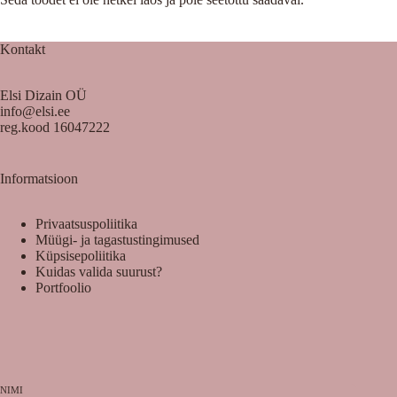
Kontakt
Elsi Dizain OÜ
info@elsi.ee
reg.kood 16047222
Informatsioon
Privaatsuspoliitika
Müügi- ja tagastustingimused
Küpsisepoliitika
Kuidas valida suurust?
Portfoolio
NIMI