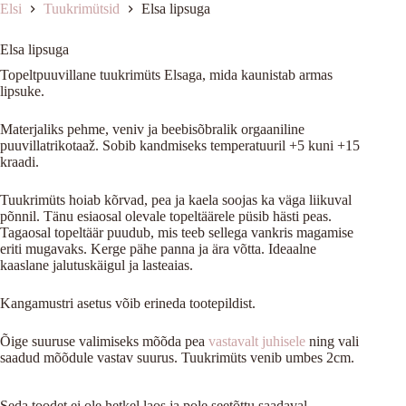
Elsi
Tuukrimütsid
Elsa lipsuga
Elsa lipsuga
Topeltpuuvillane tuukrimüts Elsaga, mida kaunistab armas
lipsuke.
Materjaliks pehme, veniv ja beebisõbralik orgaaniline
puuvillatrikotaaž. Sobib kandmiseks temperatuuril +5 kuni +15
kraadi.
Tuukrimüts hoiab kõrvad, pea ja kaela soojas ka väga liikuval
põnnil. Tänu esiaosal olevale topeltäärele püsib hästi peas.
Tagaosal topeltäär puudub, mis teeb sellega vankris magamise
eriti mugavaks. Kerge pähe panna ja ära võtta. Ideaalne
kaaslane jalutuskäigul ja lasteaias.
Kangamustri asetus võib erineda tootepildist.
Õige suuruse valimiseks mõõda pea
vastavalt juhisele
ning vali
saadud mõõdule vastav suurus. Tuukrimüts venib umbes 2cm.
Seda toodet ei ole hetkel laos ja pole seetõttu saadaval.