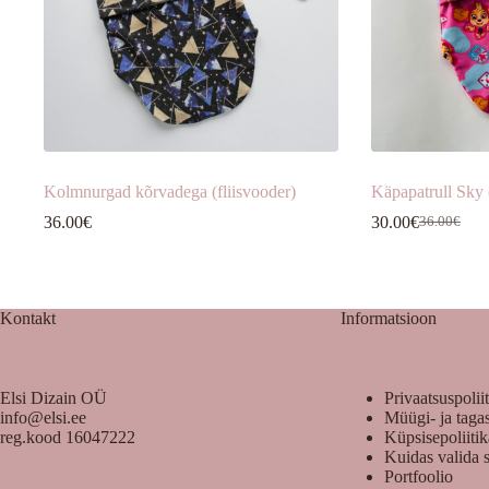
Kolmnurgad kõrvadega (fliisvooder)
Käpapatrull Sky (
36.00
€
30.00
€
36.00
€
Algne
Praegune
hind
hind
oli:
on:
36.00€.
30.00€.
Kontakt
Informatsioon
Elsi Dizain OÜ
Privaatsuspolii
info@elsi.ee
Müügi- ja taga
reg.kood 16047222
Küpsisepoliiti
Kuidas valida 
Portfoolio