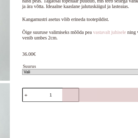
hästi peas. Tagaosal topeltäär puudub, mis teeb sellega va
ja ära võtta. Ideaalne kaaslane jalutuskäigul ja lasteaias.
Kangamustri asetus võib erineda tootepildist.
Õige suuruse valimiseks mõõda pea
vastavalt juhisele
ning 
venib umbes 2cm.
36.00
€
Suurus
Elsa
lipsuga
(fliisvooder)
kogus