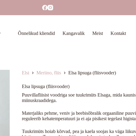
Õnnelikud kliendid
Kangavalik
Meist
Kontakt
Elsi
Meriino, fliis
Elsa lipsuga (fliisvooder)
Elsa lipsuga (fliisvooder)
Puuvillafliisist voodriga soe tuukrimüts Elsaga, mida kauni
miinuskraadidega.
Materjaliks pehme, veniv ja beebisõbralik orgaaniline puuvill
reguleerib kehatemperatuuri ja ei aja pisikest tegelast higist
Tuukrimüts hoiab kõrvad, pea ja kaela soojas ka väga liikuva