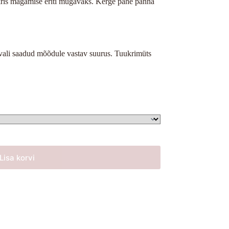
nkris magamise eriti mugavaks. Kerge pähe panna
vali saadud mõõdule vastav suurus. Tuukrimüts
Lisa korvi