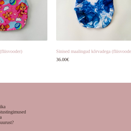
fliisvooder)
Sinised maalingud kõrvadega (fliisvoode
36.00
€
tika
stustingimused
ka
suurust?