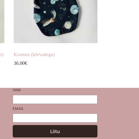
r)
Kosmos (kõrvadega)
36.00
€
NIMI
EMAIL
Liitu