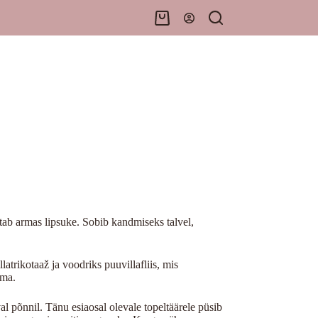
Shopping
cart
stab armas lipsuke. Sobib kandmiseks talvel,
atrikotaaž ja voodriks puuvillafliis, mis
ama.
l põnnil. Tänu esiaosal olevale topeltäärele püsib