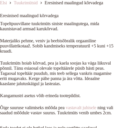
Elsi
Tuukrimütsid
Eresinised maalingud kõrvadega
Eresinised maalingud kõrvadega
Topeltpuuvillane tuukrimüts siniste maalingutega, mida
kaunistavad armsad karukõrvad.
Materjaliks pehme, veniv ja beebisõbralik orgaaniline
puuvillatrikotaaž. Sobib kandmiseks temperatuuril +5 kuni +15
kraadi.
Tuukrimüts hoiab kõrvad, pea ja kaela soojas ka väga liikuval
põnnil. Tänu esiaosal olevale topeltäärele püsib hästi peas.
Tagaosal topeltäär puudub, mis teeb sellega vankris magamise
eriti mugavaks. Kerge pähe panna ja ära võtta. Ideaalne
kaaslane jalutuskäigul ja lasteaias.
Kangamustri asetus võib erineda tootepildist.
Õige suuruse valimiseks mõõda pea
vastavalt juhisele
ning vali
saadud mõõdule vastav suurus. Tuukrimüts venib umbes 2cm.
Seda toodet ei ole hetkel laos ja pole seetõttu saadaval.