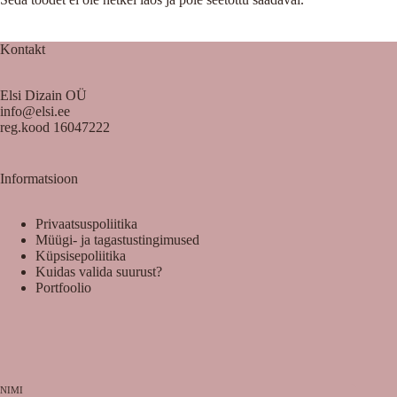
Kontakt
Elsi Dizain OÜ
info@elsi.ee
reg.kood 16047222
Informatsioon
Privaatsuspoliitika
Müügi- ja tagastustingimused
Küpsisepoliitika
Kuidas valida suurust?
Portfoolio
NIMI