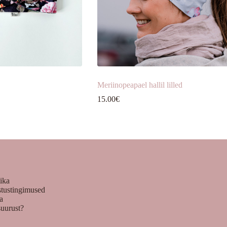
Meriinopeapael hallil lilled
15.00
€
tika
stustingimused
ka
suurust?