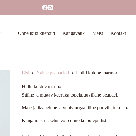
Õnnelikud kliendid
Kangavalik
Meist
Kontakt
Elsi
Naiste peapaelad
Hallil kuldne marmor
Hallil kuldne marmor
Stiilne ja mugav keeruga topeltpuuvillane peapael.
Materjaliks pehme ja veniv orgaaniline puuvillatrikotaaž.
Kangamustri asetus võib erineda tootepildist.