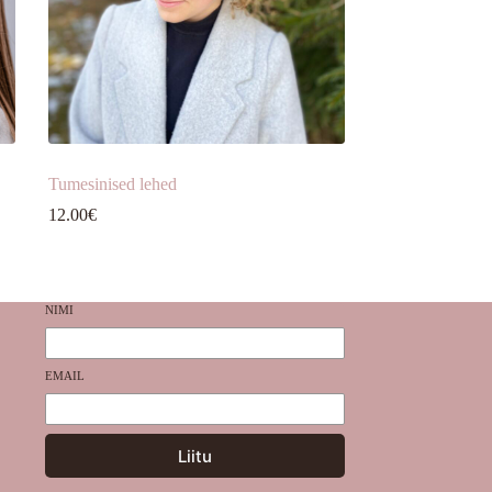
Tumesinised lehed
12.00
€
NIMI
EMAIL
Liitu