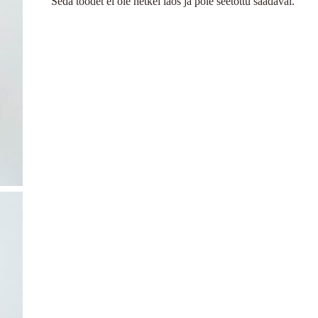
Seda toodet ei ole hetkel laos ja pole seetõttu saadaval.