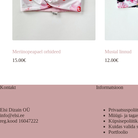
Meriinopeapael orhideed
Mustal linnud
15.00
€
12.00
€
Kontakt
Informatsioon
Elsi Dizain OÜ
Privaatsuspolii
info@elsi.ee
Müügi- ja taga
reg.kood 16047222
Küpsisepoliiti
Kuidas valida 
Portfoolio