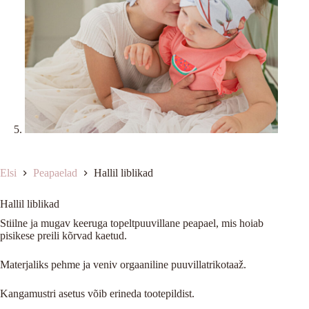
Elsi
Peapaelad
Hallil liblikad
Hallil liblikad
Stiilne ja mugav keeruga topeltpuuvillane peapael, mis hoiab
pisikese preili kõrvad kaetud.
Materjaliks pehme ja veniv orgaaniline puuvillatrikotaaž.
Kangamustri asetus võib erineda tootepildist.