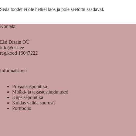
Seda toodet ei ole hetkel laos ja pole seetõttu saadaval.
Kontakt
Elsi Dizain OÜ
info@elsi.ee
reg.kood 16047222
Informatsioon
Privaatsuspoliitika
Müügi- ja tagastustingimused
Küpsisepoliitika
Kuidas valida suurust?
Portfoolio