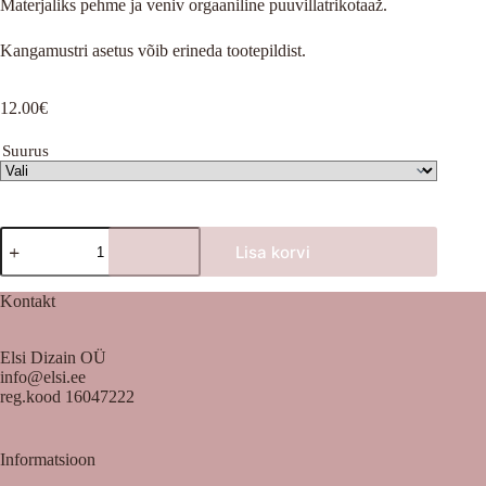
Materjaliks pehme ja veniv orgaaniline puuvillatrikotaaž.
Kangamustri asetus võib erineda tootepildist.
12.00
€
Suurus
Hallil
Lisa korvi
lilled
kogus
Kontakt
Elsi Dizain OÜ
info@elsi.ee
reg.kood 16047222
Informatsioon