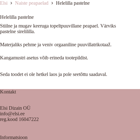
Elsi
Naiste peapaelad
Helelilla pastelne
Helelilla pastelne
Stiilne ja mugav keeruga topeltpuuvillane peapael. Värviks
pastelne sirelililla.
Materjaliks pehme ja veniv orgaaniline puuvillatrikotaaž.
Kangamustri asetus võib erineda tootepildist.
Seda toodet ei ole hetkel laos ja pole seetõttu saadaval.
Kontakt
Elsi Dizain OÜ
info@elsi.ee
reg.kood 16047222
Informatsioon