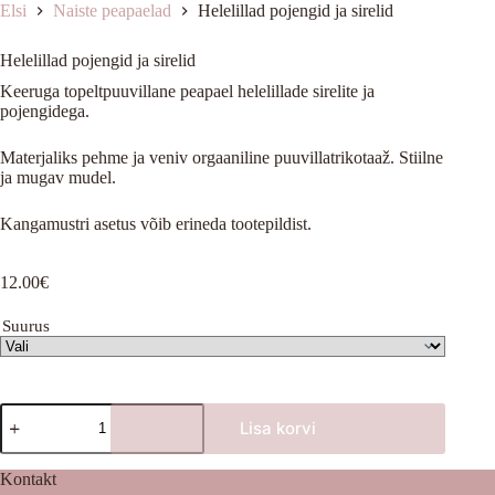
Elsi
Naiste peapaelad
Helelillad pojengid ja sirelid
Helelillad pojengid ja sirelid
Keeruga topeltpuuvillane peapael helelillade sirelite ja
pojengidega.
Materjaliks pehme ja veniv orgaaniline puuvillatrikotaaž.
Stiilne
ja mugav mudel.
Kangamustri asetus võib erineda tootepildist.
12.00
€
Suurus
Helelillad
Lisa korvi
pojengid
ja
sirelid
Kontakt
kogus