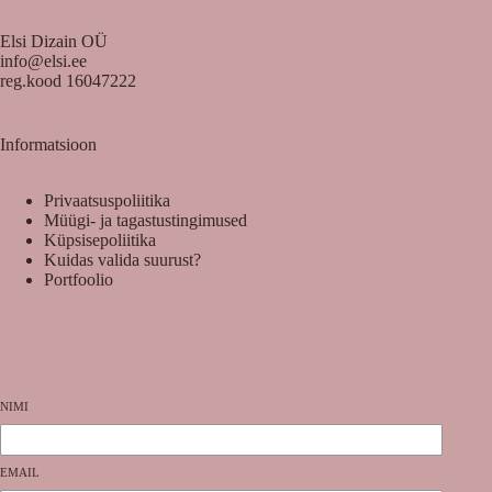
Elsi Dizain OÜ
info@elsi.ee
reg.kood 16047222
Informatsioon
Privaatsuspoliitika
Müügi- ja tagastustingimused
Küpsisepoliitika
Kuidas valida suurust?
Portfoolio
NIMI
EMAIL