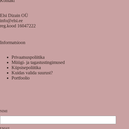
Kontakt
Elsi Dizain OÜ
info@elsi.ee
reg.kood 16047222
Informatsioon
Privaatsuspoliitika
Müügi- ja tagastustingimused
Küpsisepoliitika
Kuidas valida suurust?
Portfoolio
NIMI
EMAIL