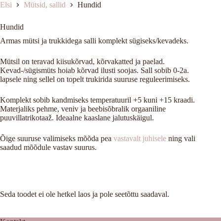
Elsi
Mütsid, sallid
Hundid
Hundid
Armas mütsi ja trukkidega salli komplekt sügiseks/kevadeks.
Mütsil on teravad kiisukõrvad, kõrvakatted ja paelad.
Kevad-/sügismüts hoiab kõrvad ilusti soojas. Sall sobib 0-2a.
lapsele ning sellel on topelt trukirida suuruse reguleerimiseks.
Komplekt sobib kandmiseks temperatuuril +5 kuni +15 kraadi.
Materjaliks pehme, veniv ja beebisõbralik orgaaniline
puuvillatrikotaaž. Ideaalne kaaslane jalutuskäigul.
Õige suuruse valimiseks mõõda pea
vastavalt juhisele
ning vali
saadud mõõdule vastav suurus.
Seda toodet ei ole hetkel laos ja pole seetõttu saadaval.