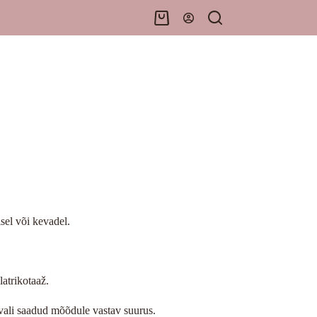
Shopping
cart
el või kevadel.
atrikotaaž.
vali saadud mõõdule vastav suurus.