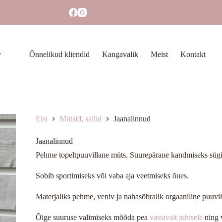
Õnnelikud kliendid
Kangavalik
Meist
Kontakt
Elsi
Mütsid, sallid
Jaanalinnud
Jaanalinnud
Pehme topeltpuuvillane müts. Suurepärane kandmiseks sügis
Sobib sportimiseks või vaba aja veetmiseks õues.
Materjaliks pehme, veniv ja nahasõbralik orgaaniline puuvill
Õige suuruse valimiseks mõõda pea
vastavalt juhisele
ning 