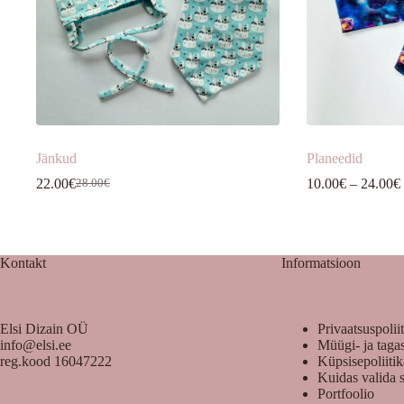
Jänkud
Planeedid
22.00
€
10.00
€
–
24.00
€
28.00
€
Algne
Praegune
hind
hind
oli:
on:
28.00€.
22.00€.
Kontakt
Informatsioon
Elsi Dizain OÜ
Privaatsuspolii
info@elsi.ee
Müügi- ja taga
reg.kood 16047222
Küpsisepoliiti
Kuidas valida 
Portfoolio