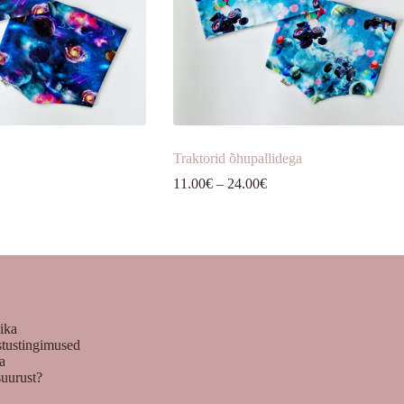
Traktorid õhupallidega
Hinnavahemik:
Hinnavahemik:
11.00
€
–
24.00
€
10.00€
11.00€
kuni
kuni
24.00€
24.00€
tika
stustingimused
ka
suurust?