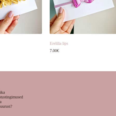
Erelilla lips
7.00
€
tika
stustingimused
ka
suurust?