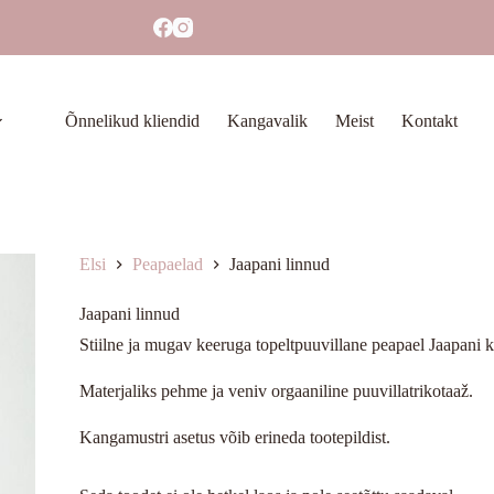
Õnnelikud kliendid
Kangavalik
Meist
Kontakt
Elsi
Peapaelad
Jaapani linnud
Jaapani linnud
Stiilne ja mugav keeruga topeltpuuvillane peapael Jaapani 
Materjaliks pehme ja veniv orgaaniline puuvillatrikotaaž.
Kangamustri asetus võib erineda tootepildist.