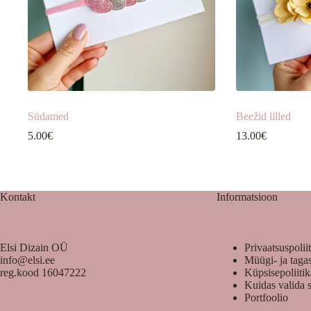
Südamed
Beežid lilled
5.00
€
13.00
€
Kontakt
Informatsioon
Elsi Dizain OÜ
Privaatsuspolii
info@elsi.ee
Müügi- ja taga
reg.kood 16047222
Küpsisepoliiti
Kuidas valida 
Portfoolio