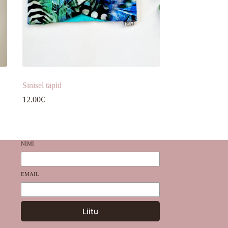
Sinisel täpid
12.00
€
NIMI
EMAIL
Liitu