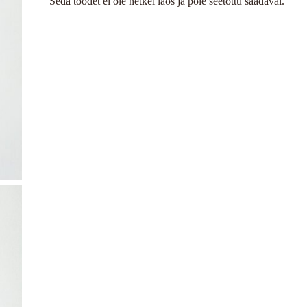
Seda toodet ei ole hetkel laos ja pole seetõttu saadaval.