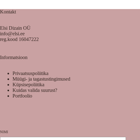
Kontakt
Elsi Dizain OÜ
info@elsi.ee
reg.kood 16047222
Informatsioon
Privaatsuspoliitika
Müügi- ja tagastustingimused
Küpsisepoliitika
Kuidas valida suurust?
Portfoolio
NIMI