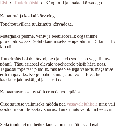
Elsi
Tuukrimütsid
Kängurud ja koalad kõrvadega
Kängurud ja koalad kõrvadega
Topeltpuuvillane tuukrimüts kõrvadega.
Materjaliks pehme, veniv ja beebisõbralik orgaaniline
puuvillatrikotaaž. Sobib kandmiseks temperatuuril +5 kuni +15
kraadi.
Tuukrimüts hoiab kõrvad, pea ja kaela soojas ka väga liikuval
põnnil. Tänu esiaosal olevale topeltäärele püsib hästi peas.
Tagaosal topeltäär puudub, mis teeb sellega vankris magamise
eriti mugavaks. Kerge pähe panna ja ära võtta. Ideaalne
kaaslane jalutuskäigul ja lasteaias.
Kangamustri asetus võib erineda tootepildist.
Õige suuruse valimiseks mõõda pea
vastavalt juhisele
ning vali
saadud mõõdule vastav suurus. Tuukrimüts venib umbes 2cm.
Seda toodet ei ole hetkel laos ja pole seetõttu saadaval.