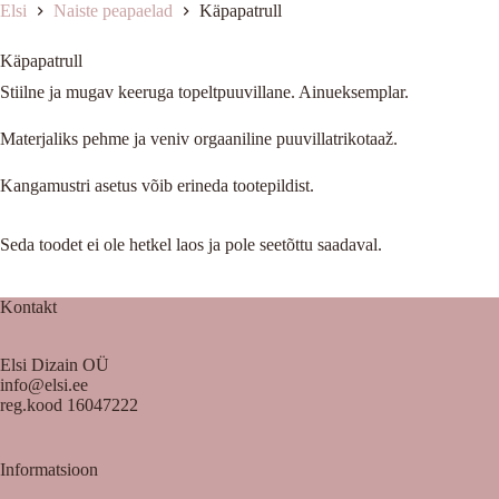
Elsi
Naiste peapaelad
Käpapatrull
Käpapatrull
Stiilne ja mugav keeruga topeltpuuvillane. Ainueksemplar.
Materjaliks pehme ja veniv orgaaniline puuvillatrikotaaž.
Kangamustri asetus võib erineda tootepildist.
Seda toodet ei ole hetkel laos ja pole seetõttu saadaval.
Kontakt
Elsi Dizain OÜ
info@elsi.ee
reg.kood 16047222
Informatsioon