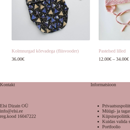
Kolmnurgad kõrvadega (fliisvooder)
Pastelsed lilled
36.00
€
12.00
€
–
34.00
€
Kontakt
Informatsioon
Elsi Dizain OÜ
Privaatsuspolii
info@elsi.ee
Müügi- ja taga
reg.kood 16047222
Küpsisepoliiti
Kuidas valida 
Portfoolio