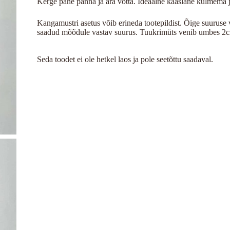
Kerge pähe panna ja ära võtta. Ideaalne kaaslane külmema ja 
Kangamustri asetus võib erineda tootepildist. Õige suurus
saadud mõõdule vastav suurus. Tuukrimüts venib umbes 2
Seda toodet ei ole hetkel laos ja pole seetõttu saadaval.