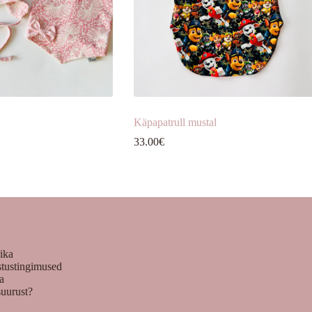
Käpapatrull mustal
Hinnavahemik:
33.00
€
12.00€
kuni
34.00€
tika
stustingimused
ka
suurust?