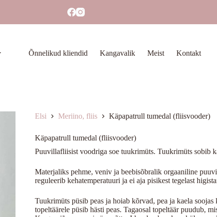
Õnnelikud kliendid
Kangavalik
Meist
Kontakt
Elsi
Meriino, fliis
Käpapatrull tumedal (fliisvooder)
Käpapatrull tumedal (fliisvooder)
Puuvillafliisist voodriga soe tuukrimüts.
Tuukrimüts sobib k
Materjaliks pehme, veniv ja beebisõbralik orgaaniline puuvill
reguleerib kehatemperatuuri ja ei aja pisikest tegelast higist
Tuukrimüts püsib peas ja hoiab kõrvad, pea ja kaela soojas 
topeltäärele püsib hästi peas. Tagaosal topeltäär puudub, m