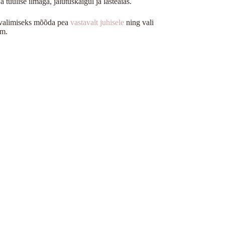
tuulise ilmaga, jalutuskäigul ja lasteaias.
e valimiseks mõõda pea
vastavalt juhisele
ning vali
cm.