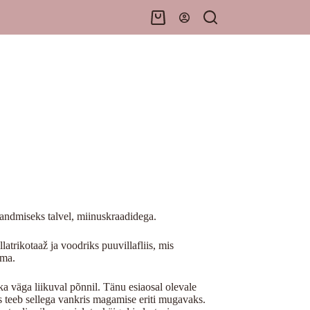
Shopping
cart
andmiseks talvel, miinuskraadidega.
atrikotaaž ja voodriks puuvillafliis, mis
ama.
ka väga liikuval põnnil. Tänu esiaosal olevale
is teeb sellega vankris magamise eriti mugavaks.