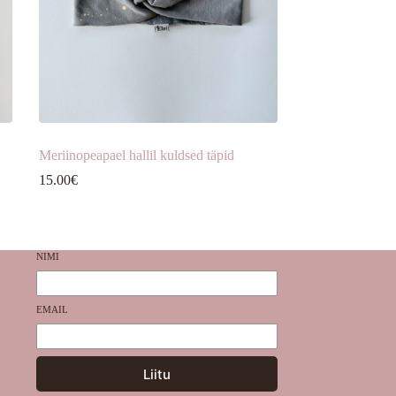
Meriinopeapael hallil kuldsed täpid
15.00
€
NIMI
EMAIL
Liitu