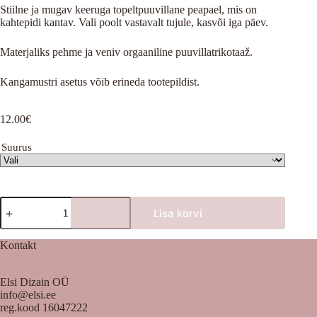
Stiilne ja mugav keeruga topeltpuuvillane peapael, mis on
kahtepidi kantav. Vali poolt vastavalt tujule, kasvõi iga päev.
Materjaliks pehme ja veniv orgaaniline puuvillatrikotaaž.
Kangamustri asetus võib erineda tootepildist.
12.00
€
Suurus
Karmid
Lisa korvi
kiisud
kogus
Kontakt
Elsi Dizain OÜ
info@elsi.ee
reg.kood 16047222