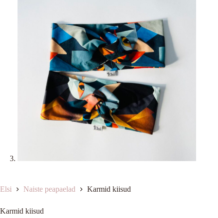
Elsi
Naiste peapaelad
Karmid kiisud
Karmid kiisud