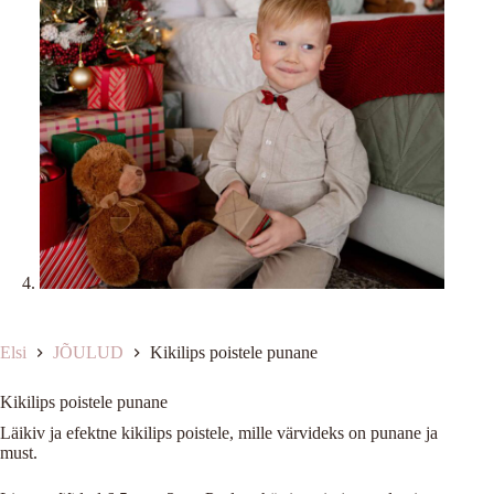
Elsi
JÕULUD
Kikilips poistele punane
Kikilips poistele punane
Läikiv ja efektne kikilips poistele, mille värvideks on punane ja
must.