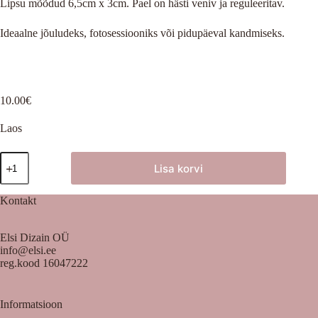
Lipsu mõõdud 6,5cm x 3cm. Pael on hästi veniv ja reguleeritav.
Ideaalne jõuludeks, fotosessiooniks või pidupäeval kandmiseks.
10.00
€
Laos
Kikilips
Lisa korvi
poistele
punane
kogus
Kontakt
Elsi Dizain OÜ
info@elsi.ee
reg.kood 16047222
Informatsioon