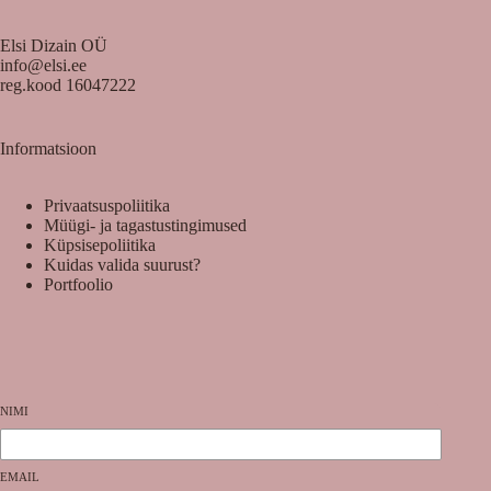
Elsi Dizain OÜ
info@elsi.ee
reg.kood 16047222
Informatsioon
Privaatsuspoliitika
Müügi- ja tagastustingimused
Küpsisepoliitika
Kuidas valida suurust?
Portfoolio
NIMI
EMAIL