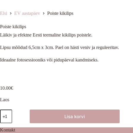
Elsi
EV aastapäev
Poiste kikilips
Poiste kikilips
Läikiv ja efektne Eesti teemaline kikilips poistele.
Lipsu mõõdud 6,5cm x 3cm. Pael on hästi veniv ja reguleeritav.
Ideaalne fotosessiooniks või pidupäeval kandmiseks.
10.00
€
Laos
Poiste
Lisa korvi
kikilips
kogus
Kontakt