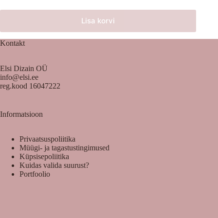
Lisa korvi
Kontakt
Elsi Dizain OÜ
info@elsi.ee
reg.kood 16047222
Informatsioon
Privaatsuspoliitika
Müügi- ja tagastustingimused
Küpsisepoliitika
Kuidas valida suurust?
Portfoolio