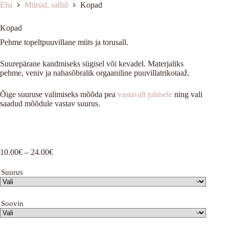
Elsi
Mütsid, sallid
Kopad
Kopad
Pehme topeltpuuvillane müts ja torusall.
Suurepärane kandmiseks sügisel või kevadel. Materjaliks
pehme, veniv ja nahasõbralik orgaaniline puuvillatrikotaaž.
Õige suuruse valimiseks mõõda pea
vastavalt juhisele
ning vali
saadud mõõdule vastav suurus.
Hinnavahemik:
10.00
€
–
24.00
€
10.00€
kuni
Suurus
24.00€
Soovin