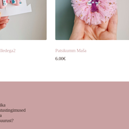
lledega2
Patsikumm Maša
6.00
€
tika
stustingimused
ka
suurust?