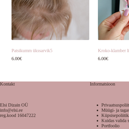
Patsikumm ükssarvik5
Kroko-klamber li
6.00
€
6.00
€
Kontakt
Informatsioon
Elsi Dizain OÜ
Privaatsuspolii
info@elsi.ee
Müügi- ja taga
reg.kood 16047222
Küpsisepoliiti
Kuidas valida 
Portfoolio