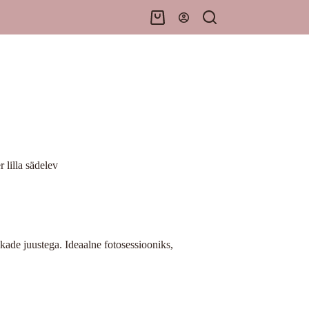
Shopping
cart
lilla sädelev
kade juustega. Ideaalne fotosessiooniks,