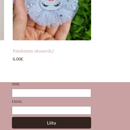
Patsikumm ükssarvik2
6.00
€
NIMI
EMAIL
Liitu