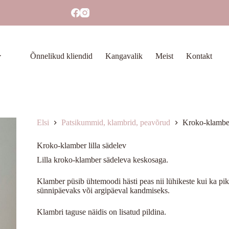
Õnnelikud kliendid
Kangavalik
Meist
Kontakt
Elsi
Patsikummid, klambrid, peavõrud
Kroko-klamber 
Kroko-klamber lilla sädelev
Lilla kroko-klamber sädeleva keskosaga.
Klamber püsib ühtemoodi hästi peas nii lühikeste kui ka pik
sünnipäevaks või argipäeval kandmiseks.
Klambri taguse näidis on lisatud pildina.