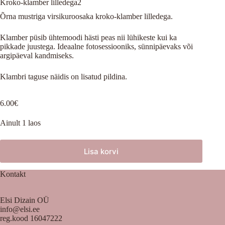
Kroko-klamber lilledega2
Õrna mustriga virsikuroosaka kroko-klamber lilledega.
Klamber püsib ühtemoodi hästi peas nii lühikeste kui ka
pikkade juustega. Ideaalne fotosessiooniks, sünnipäevaks või
argipäeval kandmiseks.
Klambri taguse näidis on lisatud pildina.
6.00
€
Ainult 1 laos
Lisa korvi
Kontakt
Elsi Dizain OÜ
info@elsi.ee
reg.kood 16047222