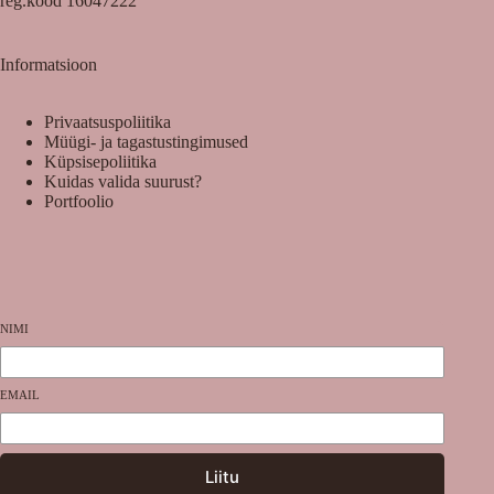
reg.kood 16047222
Informatsioon
Privaatsuspoliitika
Müügi- ja tagastustingimused
Küpsisepoliitika
Kuidas valida suurust?
Portfoolio
NIMI
EMAIL
Liitu