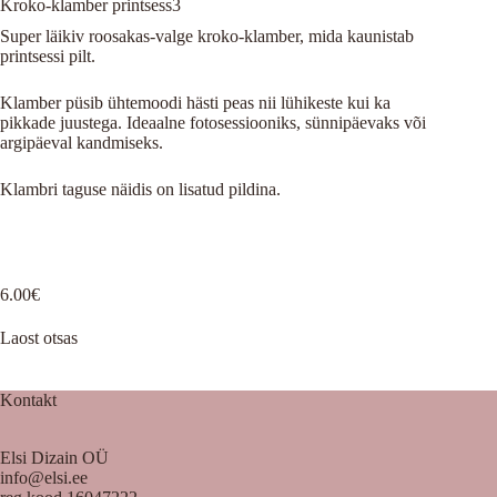
Kroko-klamber printsess3
Super läikiv roosakas-valge kroko-klamber, mida kaunistab
printsessi pilt.
Klamber püsib ühtemoodi hästi peas nii lühikeste kui ka
pikkade juustega. Ideaalne fotosessiooniks, sünnipäevaks või
argipäeval kandmiseks.
Klambri taguse näidis on lisatud pildina.
6.00
€
Laost otsas
Kontakt
Elsi Dizain OÜ
info@elsi.ee