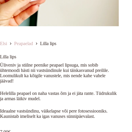
Elsi
Peapaelad
Lilla lips
Lilla lips
Üliveniv ja stiilne peenike peapael lipsuga, mis sobib
ühtemoodi hästi nii vastsündinule kui täiskasvanud preilile.
Loomulikult ka kõigile vanustele, mis nende kahe vahele
jäävad!
Helelilla peapael on naha vastas õrn ja ei jäta rante. Tüdrukulik
ja armas läikiv mudel.
Ideaalne vastsündinu, väikelapse või pere fotosessiooniks.
Kaunistab imeliselt ka igas vanuses sünnipäevalast.
7.00
€