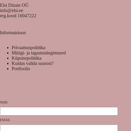
Elsi Dizain OÜ
info@elsi.ee
reg.kood 16047222
Informatsioon
Privaatsuspoliitika
Müügi- ja tagastustingimused
Küpsisepoliitika
Kuidas valida suurust?
Portfoolio
NIMI
EMAIL