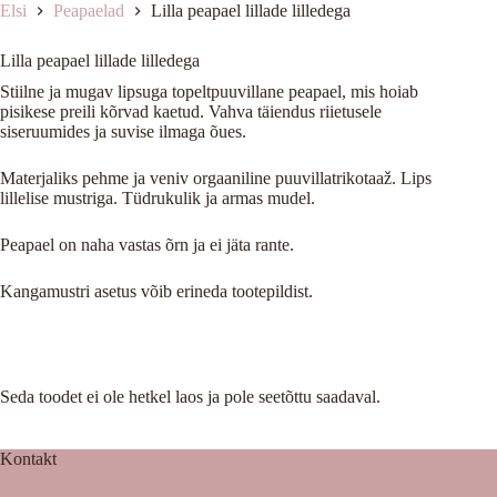
Elsi
Peapaelad
Lilla peapael lillade lilledega
Lilla peapael lillade lilledega
Stiilne ja mugav lipsuga topeltpuuvillane peapael, mis hoiab
pisikese preili kõrvad kaetud. Vahva täiendus riietusele
siseruumides ja suvise ilmaga õues.
Materjaliks pehme ja veniv orgaaniline puuvillatrikotaaž. Lips
lillelise mustriga. Tüdrukulik ja armas mudel.
Peapael on naha vastas õrn ja ei jäta rante.
Kangamustri asetus võib erineda tootepildist.
Seda toodet ei ole hetkel laos ja pole seetõttu saadaval.
Kontakt