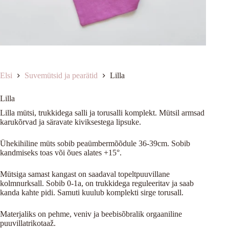
Elsi
Suvemütsid ja pearätid
Lilla
Lilla
Lilla mütsi, trukkidega salli ja torusalli komplekt. Mütsil armsad
karukõrvad ja säravate kiviksestega lipsuke.
Ühekihiline müts sobib peaümbermõõdule 36-39cm. Sobib
kandmiseks toas või õues alates +15°.
Mütsiga samast kangast on saadaval topeltpuuvillane
kolmnurksall. Sobib 0-1a, on trukkidega reguleeritav ja saab
kanda kahte pidi. Samuti kuulub komplekti sirge torusall.
Materjaliks on pehme, veniv ja beebisõbralik orgaaniline
puuvillatrikotaaž.