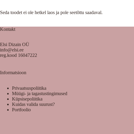
Seda toodet ei ole hetkel laos ja pole seetõttu saadaval.
Kontakt
Elsi Dizain OÜ
info@elsi.ee
reg.kood 16047222
Informatsioon
Privaatsuspoliitika
Müügi- ja tagastustingimused
Küpsisepoliitika
Kuidas valida suurust?
Portfoolio