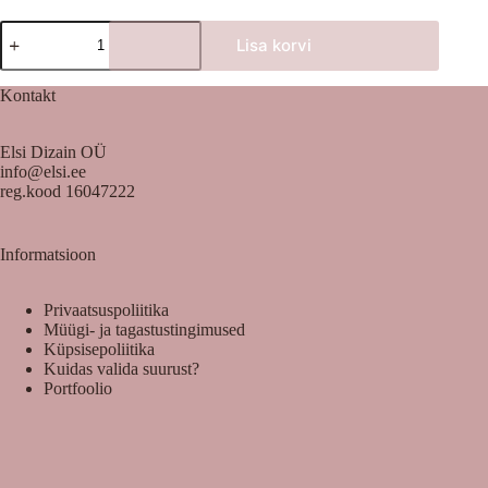
Lilledega
Lisa korvi
peapael
heleroosa
lipsuga
Kontakt
kogus
Elsi Dizain OÜ
info@elsi.ee
reg.kood 16047222
Informatsioon
Privaatsuspoliitika
Müügi- ja tagastustingimused
Küpsisepoliitika
Kuidas valida suurust?
Portfoolio