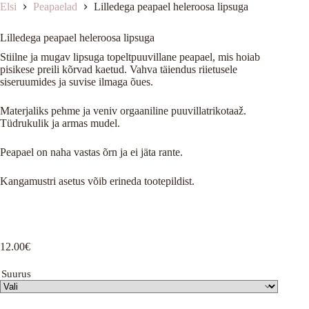
Elsi
Peapaelad
Lilledega peapael heleroosa lipsuga
Lilledega peapael heleroosa lipsuga
Stiilne ja mugav lipsuga topeltpuuvillane peapael, mis hoiab
pisikese preili kõrvad kaetud. Vahva täiendus riietusele
siseruumides ja suvise ilmaga õues.
Materjaliks pehme ja veniv orgaaniline puuvillatrikotaaž.
Tüdrukulik ja armas mudel.
Peapael on naha vastas õrn ja ei jäta rante.
Kangamustri asetus võib erineda tootepildist.
12.00
€
Suurus