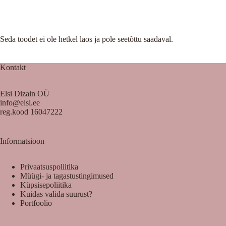
Seda toodet ei ole hetkel laos ja pole seetõttu saadaval.
Kontakt
Elsi Dizain OÜ
info@elsi.ee
reg.kood 16047222
Informatsioon
Privaatsuspoliitika
Müügi- ja tagastustingimused
Küpsisepoliitika
Kuidas valida suurust?
Portfoolio