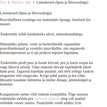
Elsi
Meriino, fliis
Linnukesed (lipsu ja fliisvoodriga)
Linnukesed (lipsu ja fliisvoodriga)
Puuvillafliisist voodriga soe tuukrimüts lipsuga. Imeliselt õrn
muster.
Tuukrimüts sobib kandmiseks talvel, miinuskraadidega.
Materjaliks pehme, veniv ja beebisõbralik orgaaniline
puuvillatrikotaaž ja voodriks puuvillafliis, mis reguleerib
kehatemperatuuri ja ei aja pisikest tegelast higistama.
Tuukrimüts püsib peas ja hoiab kõrvad, pea ja kaela soojas ka
väga liikuval põnnil. Tänu esiaosal olevale topeltäärele püsib
hästi peas. Tagaosal topeltäär puudub, mis teeb sellega vankris
magamise eriti mugavaks. Kerge pähe panna ja ära võtta.
Ideaalne kaaslane külmema ja tuulise ilmaga, jalutuskäigul ja
lasteaias.
Kangamustri asetus võib erineda tootepildist. Õige suuruse
valimiseks mõõda pea
vastavalt juhisele
ning vali saadud
mõõdule vastav suurus. Tuukrimüts venib umbes 2cm.