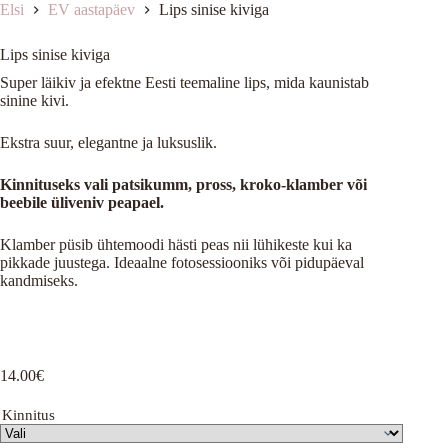
Elsi
EV aastapäev
Lips sinise kiviga
Lips sinise kiviga
Super läikiv ja efektne Eesti teemaline lips, mida kaunistab
sinine kivi.
Ekstra suur, elegantne ja luksuslik.
Kinnituseks vali patsikumm, pross, kroko-klamber või
beebile üliveniv peapael.
Klamber püsib ühtemoodi hästi peas nii lühikeste kui ka
pikkade juustega. Ideaalne fotosessiooniks või pidupäeval
kandmiseks.
14.00
€
Kinnitus