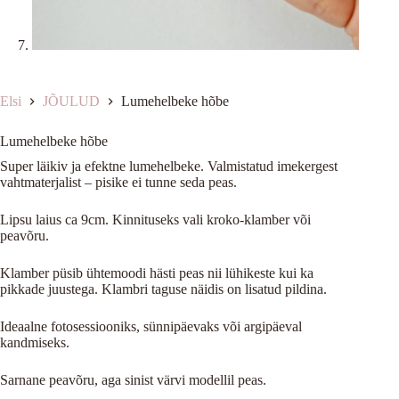
Elsi
JÕULUD
Lumehelbeke hõbe
Lumehelbeke hõbe
Super läikiv ja efektne lumehelbeke. Valmistatud imekergest
vahtmaterjalist – pisike ei tunne seda peas.
Lipsu laius ca 9cm. Kinnituseks vali kroko-klamber või
peavõru.
Klamber püsib ühtemoodi hästi peas nii lühikeste kui ka
pikkade juustega. Klambri taguse näidis on lisatud pildina.
Ideaalne fotosessiooniks, sünnipäevaks või argipäeval
kandmiseks.
Sarnane peavõru, aga sinist värvi modellil peas.