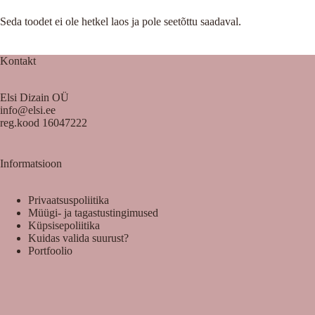
Seda toodet ei ole hetkel laos ja pole seetõttu saadaval.
Kontakt
Elsi Dizain OÜ
info@elsi.ee
reg.kood 16047222
Informatsioon
Privaatsuspoliitika
Müügi- ja tagastustingimused
Küpsisepoliitika
Kuidas valida suurust?
Portfoolio