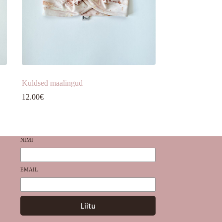
Kuldsed maalingud
12.00
€
NIMI
EMAIL
Liitu