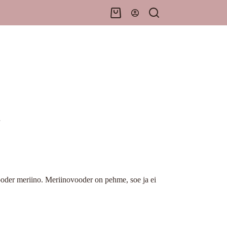
Shopping
cart
vooder meriino. Meriinovooder on pehme, soe ja ei