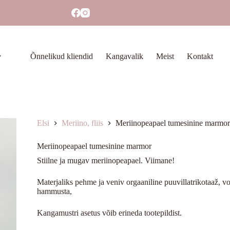
Õnnelikud kliendid
Kangavalik
Meist
Kontakt
Elsi
Meriino, fliis
Meriinopeapael tumesinine marmor
Meriinopeapael tumesinine marmor
Stiilne ja mugav meriinopeapael. Viimane!
Materjaliks pehme ja veniv orgaaniline puuvillatrikotaaž, 
hammusta,
Kangamustri asetus võib erineda tootepildist.