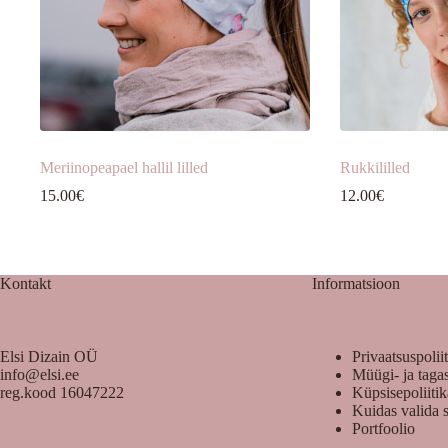
Meriinopeapael hallil lilled
Rukkililled
15.00
€
12.00
€
Kontakt
Informatsioon
Elsi Dizain OÜ
Privaatsuspolii
info@elsi.ee
Müügi- ja taga
reg.kood 16047222
Küpsisepoliiti
Kuidas valida 
Portfoolio