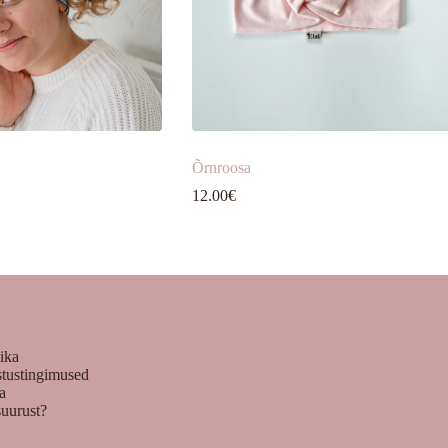
Õrnroosa
12.00
€
tika
stustingimused
ka
suurust?