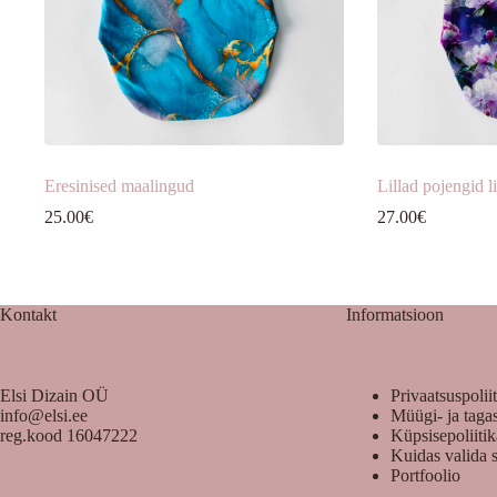
Eresinised maalingud
Lillad pojengid l
25.00
€
27.00
€
Kontakt
Informatsioon
Elsi Dizain OÜ
Privaatsuspolii
info@elsi.ee
Müügi- ja taga
reg.kood 16047222
Küpsisepoliiti
Kuidas valida 
Portfoolio