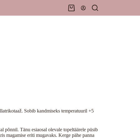
Shopping
cart
llatrikotaaž. Sobib kandmiseks temperatuuril +5
l põnnil. Tänu esiaosal olevale topeltäärele püsib
nkris magamise eriti mugavaks. Kerge pähe panna