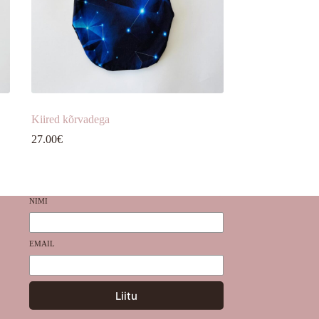
Kiired kõrvadega
27.00
€
NIMI
EMAIL
Liitu