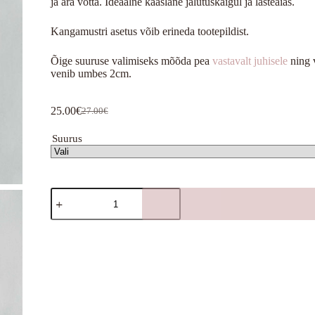
ja ära võtta. Ideaalne kaaslane jalutuskäigul ja lasteaias.
Kangamustri asetus võib erineda tootepildist.
Õige suuruse valimiseks mõõda pea
vastavalt juhisele
ning 
venib umbes 2cm.
25.00
€
27.00
€
Algne
Praegune
hind
hind
Suurus
oli:
on:
27.00€.
25.00€.
Müntroosad
lilled
lipsuga
kogus