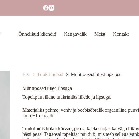
Õnnelikud kliendid
Kangavalik
Meist
Kontakt
Elsi
Tuukrimütsid
Müntroosad lilled lipsuga
Müntroosad lilled lipsuga
Topeltpuuvillane tuukrimüts lillede ja lipsuga.
Materjaliks pehme, veniv ja beebisõbralik orgaaniline puuvi
kuni +15 kraadi.
Tuukrimüts hoiab kõrvad, pea ja kaela soojas ka väga liikuva
hästi peas. Tagaosal topeltäär puudub, mis teeb sellega va