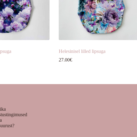
ipsuga
Helesinisel lilled lipsuga
27.00
€
tika
stustingimused
ka
suurust?