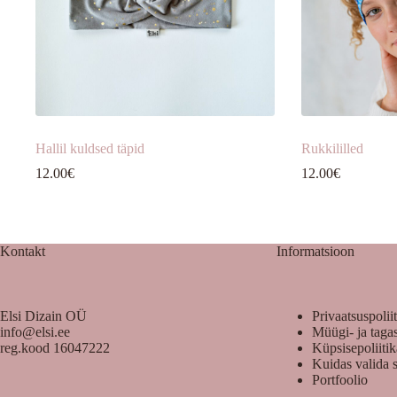
Hallil kuldsed täpid
Rukkililled
12.00
€
12.00
€
Kontakt
Informatsioon
Elsi Dizain OÜ
Privaatsuspolii
info@elsi.ee
Müügi- ja taga
reg.kood 16047222
Küpsisepoliiti
Kuidas valida 
Portfoolio