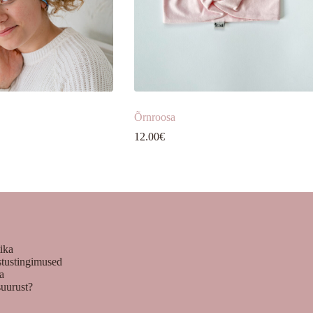
Õrnroosa
12.00
€
tika
stustingimused
ka
suurust?