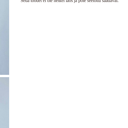
Seda toodet ei ole hetkel laos ja pole seetõttu saadaval.