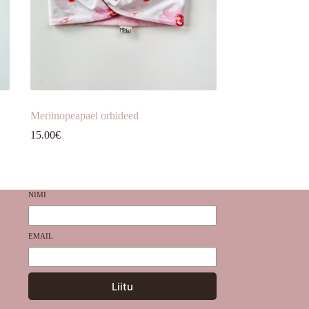
Meriinopeapael orhideed
15.00
€
NIMI
EMAIL
Liitu