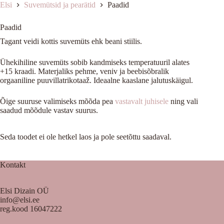
Elsi
Suvemütsid ja pearätid
Paadid
Paadid
Tagant veidi kottis suvemüts ehk beani stiilis.
Ühekihiline suvemüts sobib kandmiseks temperatuuril alates
+15 kraadi. Materjaliks pehme, veniv ja beebisõbralik
orgaaniline puuvillatrikotaaž. Ideaalne kaaslane jalutuskäigul.
Õige suuruse valimiseks mõõda pea
vastavalt juhisele
ning vali
saadud mõõdule vastav suurus.
Seda toodet ei ole hetkel laos ja pole seetõttu saadaval.
Kontakt
Elsi Dizain OÜ
info@elsi.ee
reg.kood 16047222