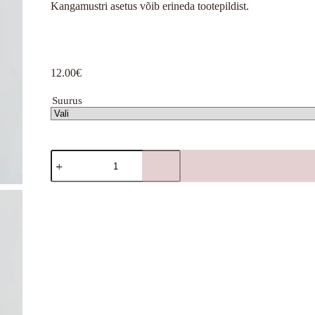
Kangamustri asetus võib erineda tootepildist.
12.00
€
Suurus
Papagoidega
peapael
roosa
lipsuga
kogus