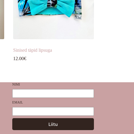
Sinised täpid lipsuga
12.00
€
NIMI
EMAIL
Liitu