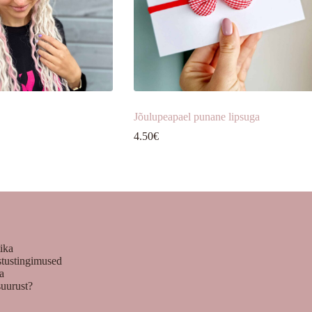
Jõulupeapael punane lipsuga
4.50
€
tika
stustingimused
ka
suurust?