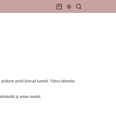
Shopping
cart
 pisikese preili kõrvad kaetud. Vahva täiendus
üdrukulik ja armas mudel.