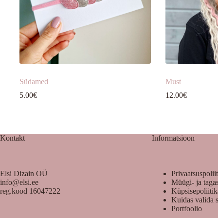
Südamed
Must
5.00
€
12.00
€
Kontakt
Informatsioon
Elsi Dizain OÜ
Privaatsuspolii
info@elsi.ee
Müügi- ja taga
reg.kood 16047222
Küpsisepoliiti
Kuidas valida 
Portfoolio