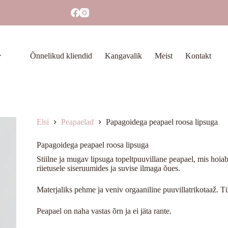
Õnnelikud kliendid
Kangavalik
Meist
Kontakt
Elsi
Peapaelad
Papagoidega peapael roosa lipsuga
Papagoidega peapael roosa lipsuga
Stiilne ja mugav lipsuga topeltpuuvillane peapael, mis hoiab
riietusele siseruumides ja suvise ilmaga õues.
Materjaliks pehme ja veniv orgaaniline puuvillatrikotaaž. T
Peapael on naha vastas õrn ja ei jäta rante.