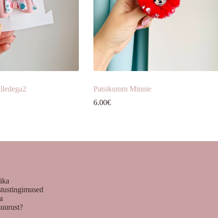
lledega2
Patsikumm Minnie
6.00
€
tika
stustingimused
ka
suurust?