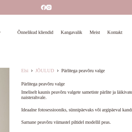
Õnnelikud kliendid
Kangavalik
Meist
Kontakt
Elsi
JÕULUD
Pärlitega peavõru valge
Pärlitega peavõru valge
Imeliselt kaunis peavõru valgete sametiste pärlite ja läikiv
naisterahvale.
Ideaalne fotosessiooniks, sünnipäevaks või argipäeval kand
Sarnane peavõru viimastel piltidel modellil peas.