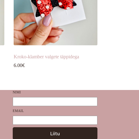
Kroko-klamber valgete täppidega
6.00
€
NIMI
EMAIL
Liitu