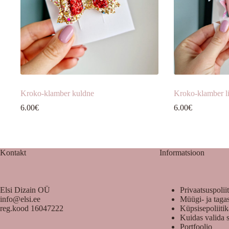
Kroko-klamber kuldne
Kroko-klamber li
6.00
€
6.00
€
Kontakt
Informatsioon
Elsi Dizain OÜ
Privaatsuspolii
info@elsi.ee
Müügi- ja taga
reg.kood 16047222
Küpsisepoliiti
Kuidas valida 
Portfoolio