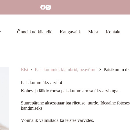
Õnnelikud kliendid
Kangavalik
Meist
Kontakt
Elsi
Patsikummid, klambrid, peavõrud
Patsikumm ük
Patsikumm ükssarvik4
Kohev ja läikiv roosa patsikumm armsa ükssarvikuga.
Suurepärane aksessuaar iga riietuse juurde. Ideaalne fotose
kandmiseks.
Võimalik valmistada ka teistes värvides.