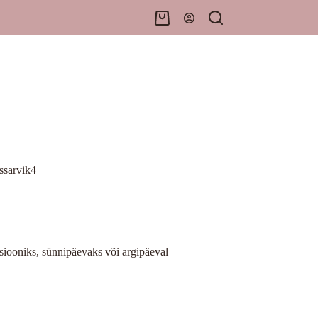
Shopping
cart
ssarvik4
ssiooniks, sünnipäevaks või argipäeval