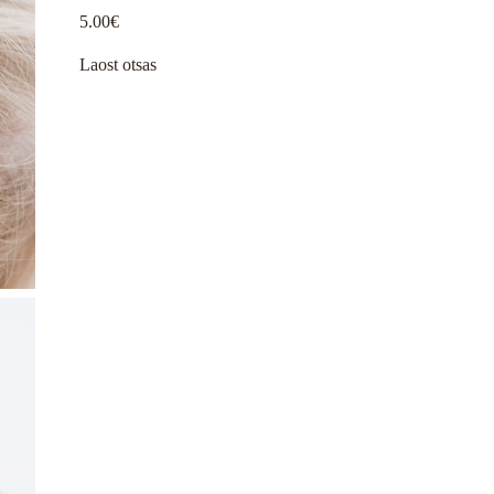
5.00
€
Laost otsas