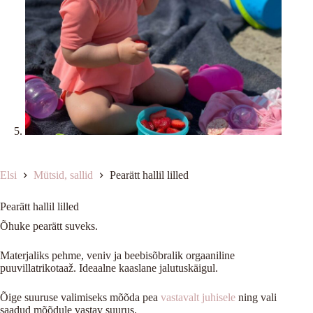
Elsi
Mütsid, sallid
Pearätt hallil lilled
Pearätt hallil lilled
Õhuke pearätt suveks.
Materjaliks pehme, veniv ja beebisõbralik orgaaniline
puuvillatrikotaaž. Ideaalne kaaslane jalutuskäigul.
Õige suuruse valimiseks mõõda pea
vastavalt juhisele
ning vali
saadud mõõdule vastav suurus.