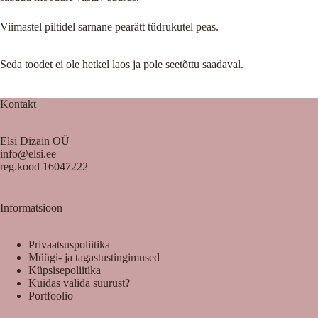
Viimastel piltidel sarnane pearätt tüdrukutel peas.
Seda toodet ei ole hetkel laos ja pole seetõttu saadaval.
Kontakt
Elsi Dizain OÜ
info@elsi.ee
reg.kood 16047222
Informatsioon
Privaatsuspoliitika
Müügi- ja tagastustingimused
Küpsisepoliitika
Kuidas valida suurust?
Portfoolio