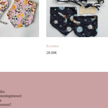
Kosmos
innavahemik:
28.00
€
.00€
uni
7.00€
tika
stustingimused
ka
suurust?