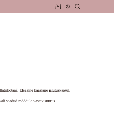
Shopping
cart
latrikotaaž. Ideaalne kaaslane jalutuskäigul.
vali saadud mõõdule vastav suurus.