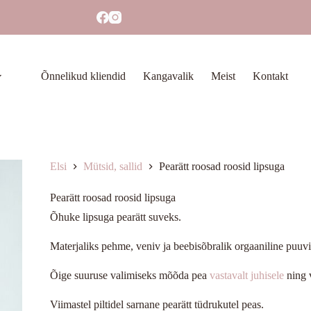
Õnnelikud kliendid
Kangavalik
Meist
Kontakt
Elsi
Mütsid, sallid
Pearätt roosad roosid lipsuga
Pearätt roosad roosid lipsuga
Õhuke lipsuga pearätt suveks.
Materjaliks pehme, veniv ja beebisõbralik orgaaniline puuvil
Õige suuruse valimiseks mõõda pea
vastavalt juhisele
ning 
Viimastel piltidel sarnane pearätt tüdrukutel peas.