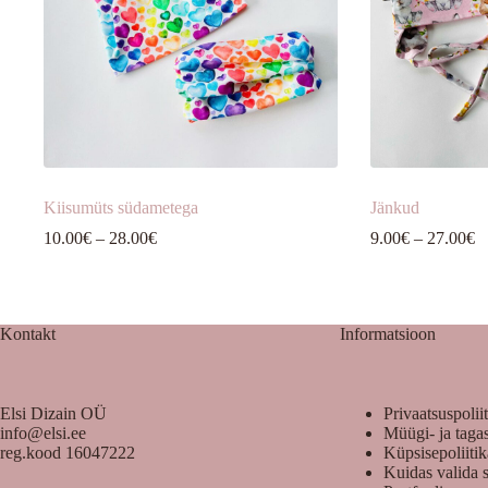
Kiisumüts südametega
Jänkud
Hinnavahemik:
H
10.00
€
–
28.00
€
9.00
€
–
27.00
€
10.00€
9
kuni
k
28.00€
2
Kontakt
Informatsioon
Elsi Dizain OÜ
Privaatsuspolii
info@elsi.ee
Müügi- ja taga
reg.kood 16047222
Küpsisepoliiti
Kuidas valida 