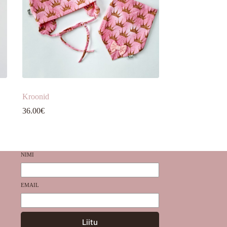
Kroonid
36.00
€
NIMI
EMAIL
Liitu