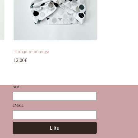
Turban mummuga
12.00
€
NIMI
EMAIL
Liitu