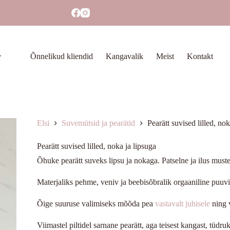
Õnnelikud kliendid
Kangavalik
Meist
Kontakt
Elsi
Suvemütsid ja pearätid
Pearätt suvised lilled, nok
Pearätt suvised lilled, noka ja lipsuga
Õhuke pearätt suveks lipsu ja nokaga. Patselne ja ilus muste
Materjaliks pehme, veniv ja beebisõbralik orgaaniline puuvil
Õige suuruse valimiseks mõõda pea
vastavalt juhisele
ning 
Viimastel piltidel sarnane pearätt, aga teisest kangast, tüdruk