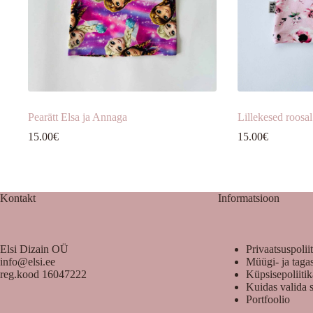
Pearätt Elsa ja Annaga
Lillekesed roosal
15.00
€
15.00
€
Kontakt
Informatsioon
Elsi Dizain OÜ
Privaatsuspolii
info@elsi.ee
Müügi- ja taga
reg.kood 16047222
Küpsisepoliiti
Kuidas valida 
Portfoolio