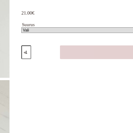
21.00
€
Suurus
Pearätt
suvised
lilled,
noka
ja
lipsuga
kogus