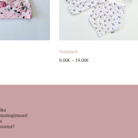
Südamed
Hinnavahemik:
9.00
€
–
19.00
€
9.00€
kuni
19.00€
tika
stustingimused
ka
suurust?