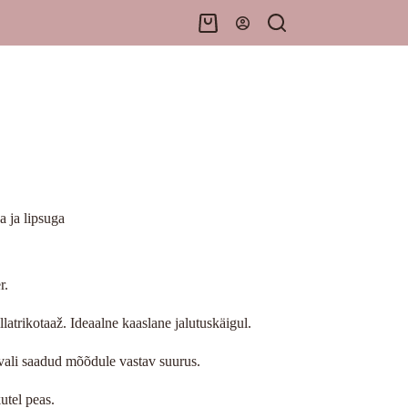
Shopping
cart
a ja lipsuga
r.
latrikotaaž. Ideaalne kaaslane jalutuskäigul.
vali saadud mõõdule vastav suurus.
utel peas.