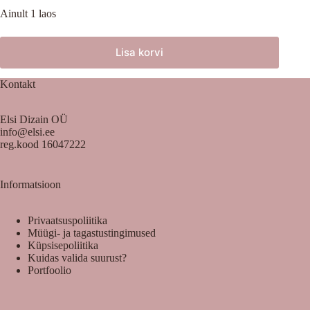
Ainult 1 laos
Lisa korvi
Kontakt
Elsi Dizain OÜ
info@elsi.ee
reg.kood 16047222
Informatsioon
Privaatsuspoliitika
Müügi- ja tagastustingimused
Küpsisepoliitika
Kuidas valida suurust?
Portfoolio