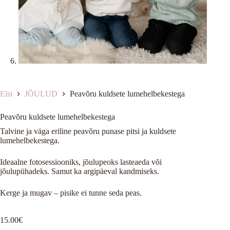
Elsi
JÕULUD
Peavõru kuldsete lumehelbekestega
Peavõru kuldsete lumehelbekestega
Talvine ja väga eriline peavõru punase pitsi ja kuldsete
lumehelbekestega.
Ideaalne fotosessiooniks, jõulupeoks lasteaeda või
jõulupühadeks. Samut ka argipäeval kandmiseks.
Kerge ja mugav – pisike ei tunne seda peas.
15.00
€