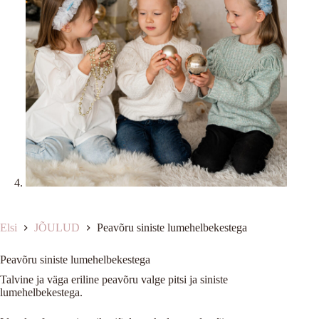
Elsi
JÕULUD
Peavõru siniste lumehelbekestega
Peavõru siniste lumehelbekestega
Talvine ja väga eriline peavõru valge pitsi ja siniste
lumehelbekestega.