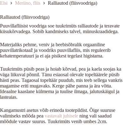
Elsi
Meriino, fliis
Ralliautod (fliisvoodriga)
Ralliautod (fliisvoodriga)
Puuvillafliisist voodriga soe tuukrimüts ralliautode ja teravate
kiisukõrvadega. Sobib kandmiseks talvel, miinuskraadidega.
Materjaliks pehme, veniv ja beebisõbralik orgaaniline
puuvillatrikotaaž ja voodriks puuvillafliis, mis reguleerib
kehatemperatuuri ja ei aja pisikest tegelast higistama.
Tuukrimüts püsib peas ja hoiab kõrvad, pea ja kaela soojas ka
väga liikuval põnnil. Tänu esiaosal olevale topeltäärele püsib
hästi peas. Tagaosal topeltäär puudub, mis teeb sellega vankris
magamise eriti mugavaks. Kerge pähe panna ja ära võtta.
Ideaalne kaaslane külmema ja tuulise ilmaga, jalutuskäigul ja
lasteaias.
Kangamustri asetus võib erineda tootepildist. Õige suuruse
valimiseks mõõda pea
vastavalt juhisele
ning vali saadud
mõõdule vastav suurus. Tuukrimüts venib umbes 2cm.