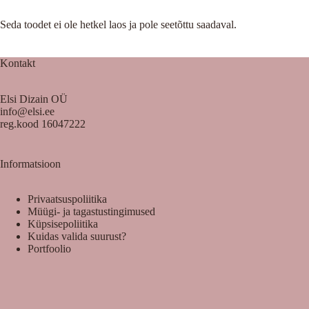
Seda toodet ei ole hetkel laos ja pole seetõttu saadaval.
Kontakt
Elsi Dizain OÜ
info@elsi.ee
reg.kood 16047222
Informatsioon
Privaatsuspoliitika
Müügi- ja tagastustingimused
Küpsisepoliitika
Kuidas valida suurust?
Portfoolio